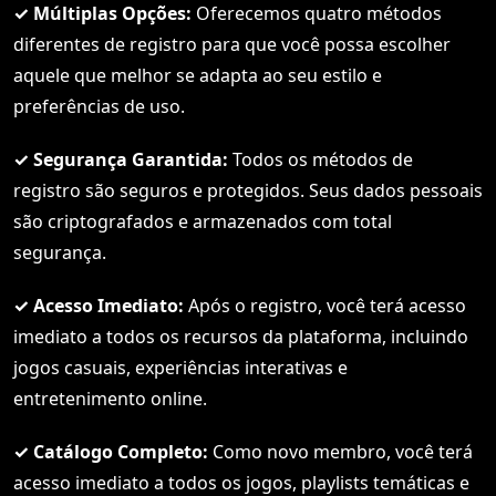
✓ Múltiplas Opções:
Oferecemos quatro métodos
diferentes de registro para que você possa escolher
aquele que melhor se adapta ao seu estilo e
preferências de uso.
✓ Segurança Garantida:
Todos os métodos de
registro são seguros e protegidos. Seus dados pessoais
são criptografados e armazenados com total
segurança.
✓ Acesso Imediato:
Após o registro, você terá acesso
imediato a todos os recursos da plataforma, incluindo
jogos casuais, experiências interativas e
entretenimento online.
✓ Catálogo Completo:
Como novo membro, você terá
acesso imediato a todos os jogos, playlists temáticas e