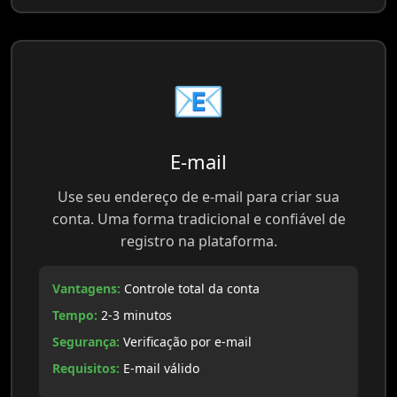
📧
E-mail
Use seu endereço de e-mail para criar sua
conta. Uma forma tradicional e confiável de
registro na plataforma.
Vantagens:
Controle total da conta
Tempo:
2-3 minutos
Segurança:
Verificação por e-mail
Requisitos:
E-mail válido