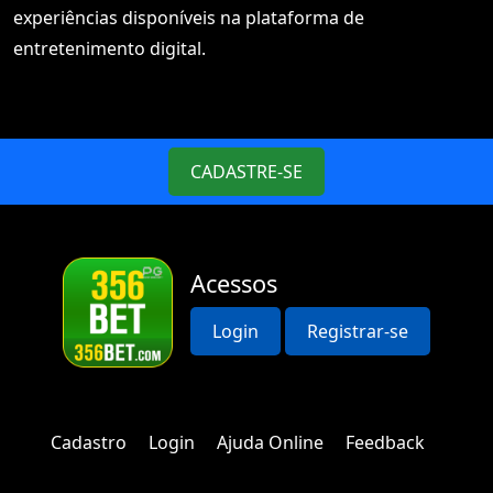
experiências disponíveis na plataforma de
entretenimento digital.
CADASTRE-SE
Acessos
Login
Registrar-se
Cadastro
Login
Ajuda Online
Feedback