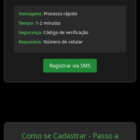
Vantagens:
Processo rápido
Tempo:
1-2 minutos
Segurança:
Código de verificação
Requisitos:
Número de celular
Registrar via SMS
Como se Cadastrar - Passo a