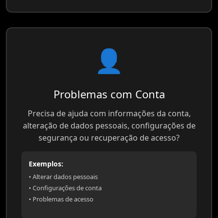
👤
Problemas com Conta
Precisa de ajuda com informações da conta,
alteração de dados pessoais, configurações de
segurança ou recuperação de acesso?
Exemplos:
• Alterar dados pessoais
• Configurações de conta
• Problemas de acesso