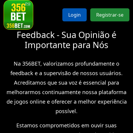
Login
Registrar-se
Feedback - Sua Opinião é
Importante para Nós
Na 356BET, valorizamos profundamente o
feedback e a supervisão de nossos usuários.
Acreditamos que sua voz é essencial para
melhorarmos continuamente nossa plataforma
de jogos online e oferecer a melhor experiência
possível.
Estamos comprometidos em ouvir suas