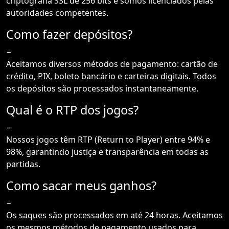
criptografia SSL de 256 bits e somos licenciados pelas
autoridades competentes.
Como fazer depósitos?
−
Aceitamos diversos métodos de pagamento: cartão de
crédito, PIX, boleto bancário e carteiras digitais. Todos
os depósitos são processados instantaneamente.
Qual é o RTP dos jogos?
−
Nossos jogos têm RTP (Return to Player) entre 94% e
98%, garantindo justiça e transparência em todas as
partidas.
Como sacar meus ganhos?
−
Os saques são processados em até 24 horas. Aceitamos
os mesmos métodos de pagamento usados para