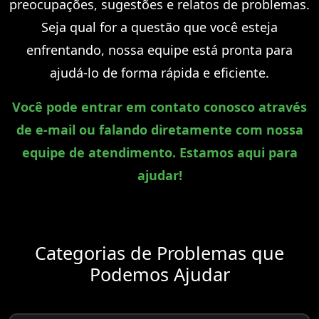
preocupações, sugestões e relatos de problemas.
Seja qual for a questão que você esteja
enfrentando, nossa equipe está pronta para
ajudá-lo de forma rápida e eficiente.
Você pode entrar em contato conosco através
de e-mail ou falando diretamente com nossa
equipe de atendimento. Estamos aqui para
ajudar!
Categorias de Problemas que
Podemos Ajudar