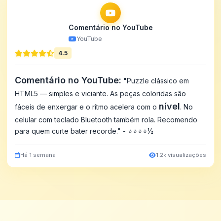
Comentário no YouTube
YouTube
4.5
Comentário no YouTube:
"Puzzle clássico em
HTML5 — simples e viciante. As peças coloridas são
nível
fáceis de enxergar e o ritmo acelera com o
. No
celular com teclado Bluetooth também rola. Recomendo
para quem curte bater recorde." - ⭐⭐⭐⭐½
Há 1 semana
1.2k visualizações