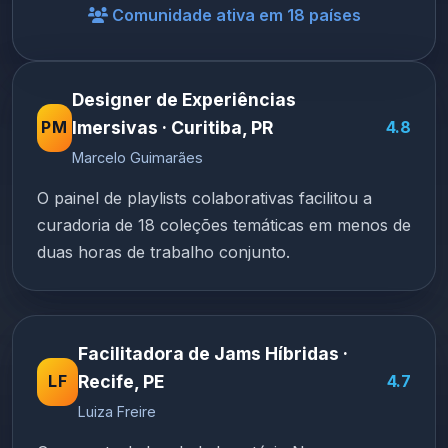
Comunidade ativa em 18 países
Designer de Experiências
PM
Imersivas · Curitiba, PR
4.8
Marcelo Guimarães
O painel de playlists colaborativas facilitou a
curadoria de 18 coleções temáticas em menos de
duas horas de trabalho conjunto.
Facilitadora de Jams Híbridas ·
LF
Recife, PE
4.7
Luiza Freire