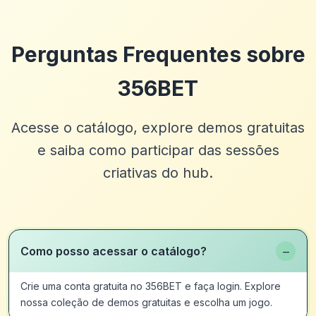
Perguntas Frequentes sobre
356BET
Acesse o catálogo, explore demos gratuitas
e saiba como participar das sessões
criativas do hub.
−
Como posso acessar o catálogo?
Crie uma conta gratuita no 356BET e faça login. Explore
nossa coleção de demos gratuitas e escolha um jogo.