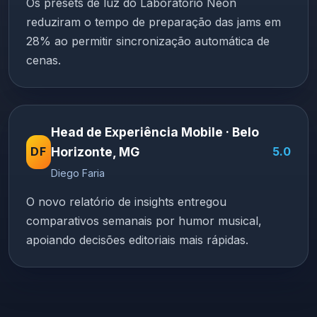
Os presets de luz do Laboratório Neon
reduziram o tempo de preparação das jams em
28% ao permitir sincronização automática de
cenas.
Head de Experiência Mobile · Belo
DF
Horizonte, MG
5.0
Diego Faria
O novo relatório de insights entregou
comparativos semanais por humor musical,
apoiando decisões editoriais mais rápidas.