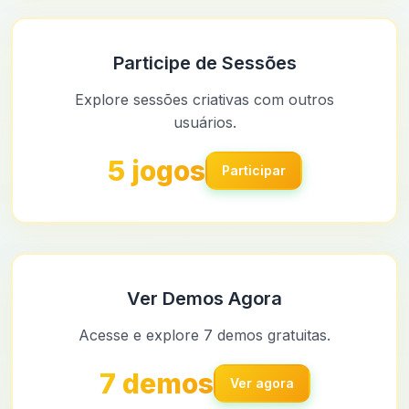
Participe de Sessões
Explore sessões criativas com outros
usuários.
5 jogos
Participar
Ver Demos Agora
Acesse e explore 7 demos gratuitas.
7 demos
Ver agora