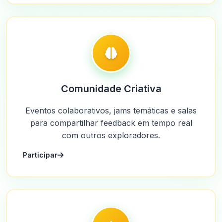
Comunidade Criativa
Eventos colaborativos, jams temáticas e salas
para compartilhar feedback em tempo real
com outros exploradores.
Participar