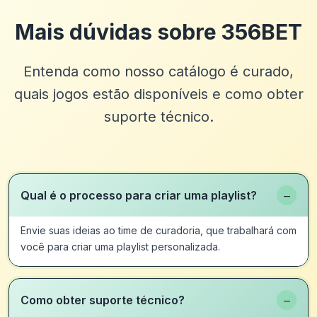
Mais dúvidas sobre 356BET
Entenda como nosso catálogo é curado,
quais jogos estão disponíveis e como obter
suporte técnico.
−
Qual é o processo para criar uma playlist?
Envie suas ideias ao time de curadoria, que trabalhará com
você para criar uma playlist personalizada.
−
Como obter suporte técnico?