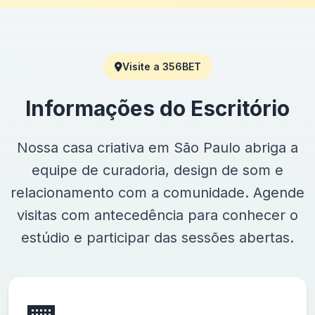
Visite a 356BET
Informações do Escritório
Nossa casa criativa em São Paulo abriga a
equipe de curadoria, design de som e
relacionamento com a comunidade. Agende
visitas com antecedência para conhecer o
estúdio e participar das sessões abertas.