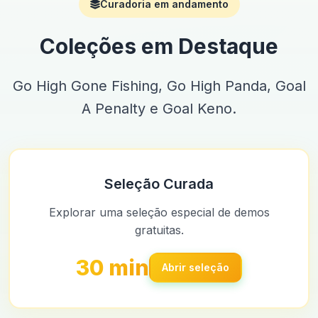
Curadoria em andamento
Coleções em Destaque
Go High Gone Fishing, Go High Panda, Goal
A Penalty e Goal Keno.
Seleção Curada
Explorar uma seleção especial de demos
gratuitas.
30 min
Abrir seleção