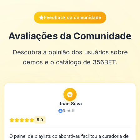
Feedback da comunidade
Avaliações da Comunidade
Descubra a opinião dos usuários sobre
demos e o catálogo de 356BET.
João Silva
Reddit
5.0
O painel de playlists colaborativas facilitou a curadoria de