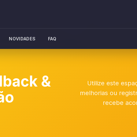
NOVIDADES
FAQ
dback &
Utilize este espa
ão
melhorias ou regist
recebe aco