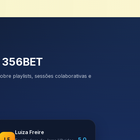
a 356BET
bre playlists, sessões colaborativas e
Luiza Freire
5.0
LF