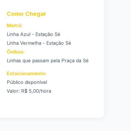
Como Chegar
Metrô:
Linha Azul - Estação Sé
Linha Vermelha - Estação Sé
Ônibus:
Linhas que passam pela Praça da Sé
Estacionamento:
Público disponível
Valor: R$ 5,00/hora