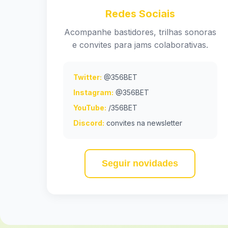
Redes Sociais
Acompanhe bastidores, trilhas sonoras
e convites para jams colaborativas.
Twitter:
@356BET
Instagram:
@356BET
YouTube:
/356BET
Discord:
convites na newsletter
Seguir novidades