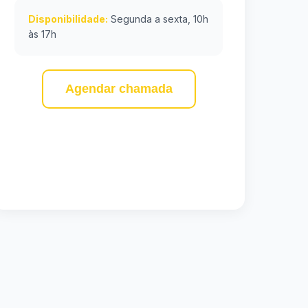
Disponibilidade:
Segunda a sexta, 10h
às 17h
Agendar chamada