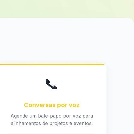
📞
Conversas por voz
Agende um bate-papo por voz para
alinhamentos de projetos e eventos.