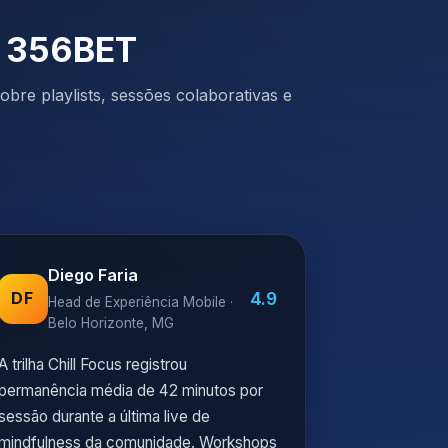
a 356BET
bre playlists, sessões colaborativas e
Diego Faria
4.9
DF
Head de Experiência Mobile ·
Belo Horizonte, MG
A trilha Chill Focus registrou
permanência média de 42 minutos por
sessão durante a última live de
mindfulness da comunidade. Workshops