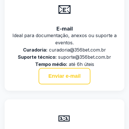
📧
E-mail
Ideal para documentação, anexos ou suporte a
eventos.
Curadoria:
curadoria@356bet.com.br
Suporte técnico:
suporte@356bet.com.br
Tempo médio:
até 6h úteis
Enviar e-mail
🎫