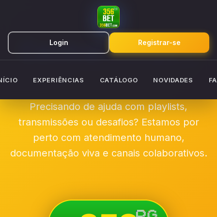
Central 356BET
Login
Registrar-se
NÍCIO
EXPERIÊNCIAS
CATÁLOGO
NOVIDADES
F
Precisando de ajuda com playlists,
transmissões ou desafios? Estamos por
perto com atendimento humano,
documentação viva e canais colaborativos.