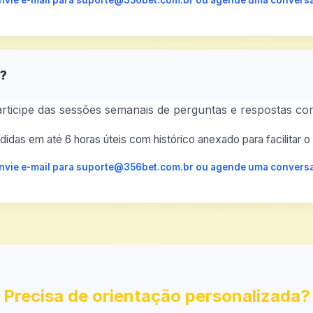
 envie e-mail para suporte@356bet.com.br ou agende uma conversa
s?
rticipe das sessões semanais de perguntas e respostas com
idas em até 6 horas úteis com histórico anexado para facilitar
 envie e-mail para suporte@356bet.com.br ou agende uma conversa
Precisa de orientação personalizada?