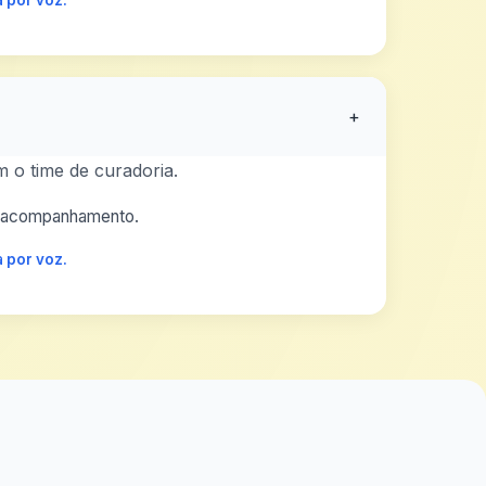
 por voz.
+
 o time de curadoria.
 o acompanhamento.
 por voz.