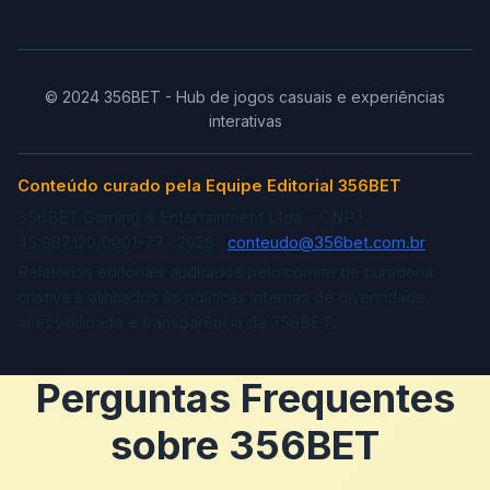
© 2024 356BET - Hub de jogos casuais e experiências
interativas
Conteúdo curado pela Equipe Editorial 356BET
356BET Gaming & Entertainment Ltda. · CNPJ
45.987.120/0001-77 · 2026 ·
conteudo@356bet.com.br
Relatórios editoriais auditados pelo comitê de curadoria
criativa e alinhados às políticas internas de diversidade,
acessibilidade e transparência da 356BET.
Perguntas Frequentes
sobre 356BET