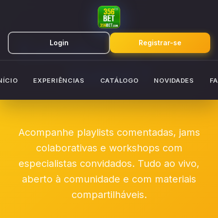
Estúdio Ao Vivo
Login
Registrar-se
356BET
NÍCIO
EXPERIÊNCIAS
CATÁLOGO
NOVIDADES
F
Acompanhe playlists comentadas, jams
colaborativas e workshops com
especialistas convidados. Tudo ao vivo,
aberto à comunidade e com materiais
compartilháveis.