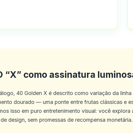
 e bônus
te é verdade que eles não dão muitos b
co site que eu conheço que oferece ap
O “X” como assinatura luminos
los! Além disso, o concurso grátis de p
ocando de graça, esteve com eles por 
álogo, 40 Golden X é descrito como variação da linh
nto dourado — uma ponte entre frutas clássicas e est
os isso em puro entretenimento visual: você explor
de design, sem promessas de recompensa monetária.