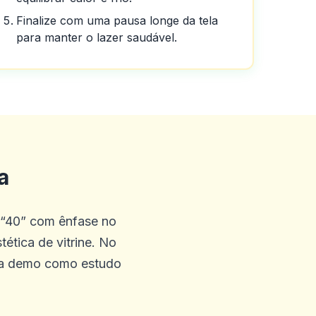
Finalize com uma pausa longe da tela
para manter o lazer saudável.
ônus gratuitos sem depósito,
ostas exóticas praticamente
a
ick ems é friggin incrível,
idades aqui na Austrália
a “40” com ênfase no
ética de vitrine. No
a a demo como estudo