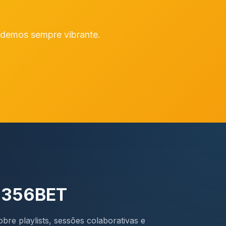
 demos sempre vibrante.
a 356BET
bre playlists, sessões colaborativas e