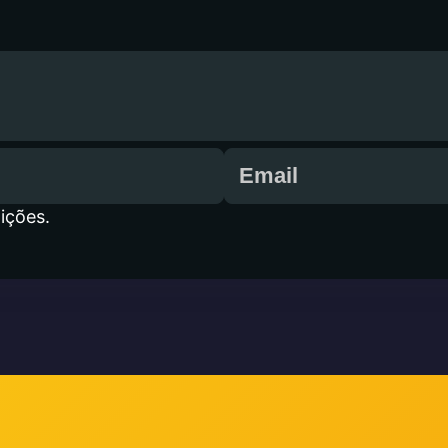
ições.