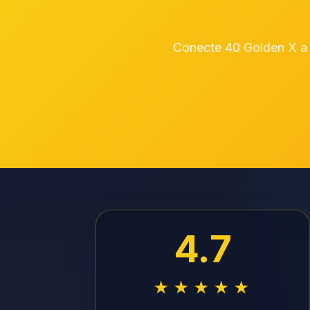
Conecte 40 Golden X a 
4.7
★★★★★