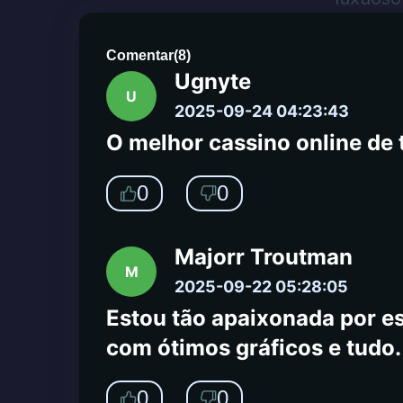
0
0
Comentar
(
8
)
Ugnyte
U
2025-09-24 04:23:43
O melhor cassino online de 
0
0
Majorr Troutman
M
2025-09-22 05:28:05
Estou tão apaixonada por es
com ótimos gráficos e tudo. 
0
0