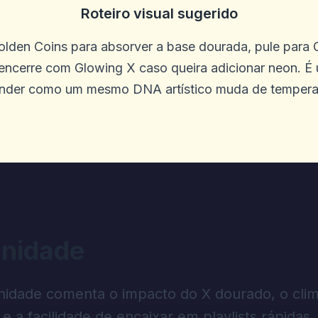
Roteiro visual sugerido
em setembro. Funcionários adoráveis, 
den Coins para absorver a base dourada, pule para G
renderia a quem deseja uma boa exper
 encerre com Glowing X caso queira adicionar neon. É u
rente ao New York Hotel de Nova York, e
nder como um mesmo DNA artístico muda de tempera
nidade
ites diferentes para ver quais são ma
niciais foram boas devido a uma grand
mpo antes de ficar entediado
idade comenta o impacto do X dourado, o cli
e a facilidade de encaixar em playlists rápidas.