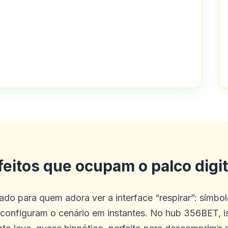
 e bônus
te é verdade que eles não dão muitos b
co site que eu conheço que oferece ap
los! Além disso, o concurso grátis de p
feitos que ocupam o palco digit
ocando de graça, esteve com eles por 
ado para quem adora ver a interface “respirar”: símb
econfiguram o cenário em instantes. No hub 356BET, i