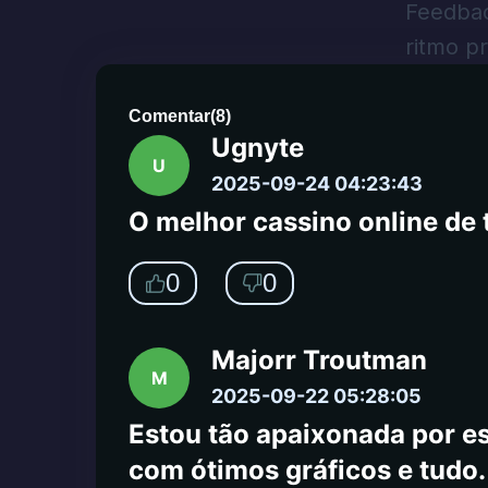
podiam jogar por um bom te
Feedbac
ritmo p
0
0
Comentar
(
8
)
Ugnyte
U
2025-09-24 04:23:43
O melhor cassino online de 
0
0
Majorr Troutman
M
2025-09-22 05:28:05
Estou tão apaixonada por es
com ótimos gráficos e tudo. 