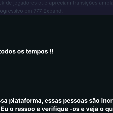
mpo antes de ficar entediado
k de jogadores que apreciam transições ampla
rogressivo em 777 Expand.
todos os tempos !!
sa plataforma, essas pessoas são incrí
Eu o ressoo e verifique -os e veja o qu