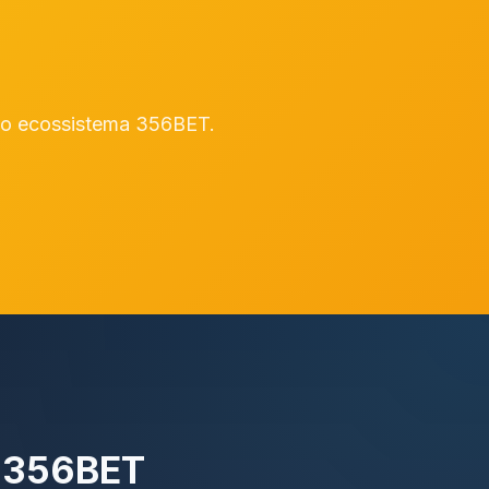
 no ecossistema 356BET.
a 356BET