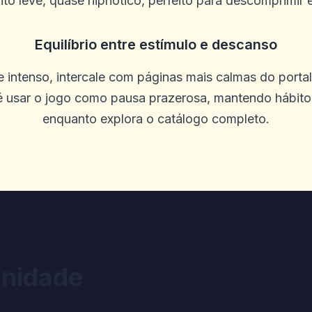
to leve, quase hipnótico, perfeito para descomprimir e
Equilíbrio entre estímulo e descanso
em setembro. Funcionários adoráveis, 
e intenso, intercale com páginas mais calmas do porta
renderia a quem deseja uma boa exper
o é usar o jogo como pausa prazerosa, mantendo hábitos
rente ao New York Hotel de Nova York, e
enquanto explora o catálogo completo.
nidade
ites diferentes para ver quais são ma
niciais foram boas devido a uma grand