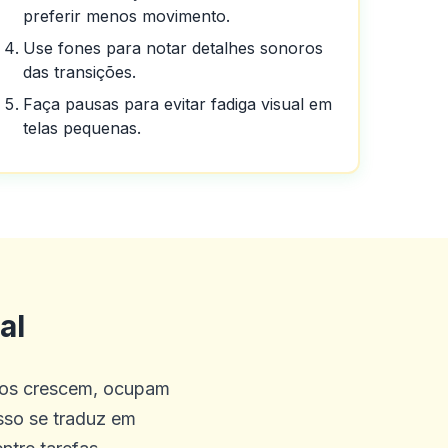
preferir menos movimento.
Use fones para notar detalhes sonoros
das transições.
Faça pausas para evitar fadiga visual em
telas pequenas.
ônus gratuitos sem depósito,
ostas exóticas praticamente
ick ems é friggin incrível,
al
idades aqui na Austrália
olos crescem, ocupam
sso se traduz em