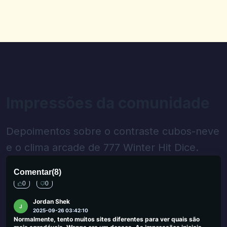
0
0
Sonny Williams
S
2025-10-01 07:09:57
Eles são incríveis, realmente é verdade que eles não dão muitos
bônus gratuitos sem depósito, mas quem faz? Este é o único site
que eu conheço que oferece apostas exóticas praticamente em
todas as corridas de cavalos! Além disso, o concurso grátis de
pick ems é friggin incrível, eu ganhei centenas apenas tocando de
graça, esteve com eles por idades aqui na Austrália
Impressões da comunidade
0
0
Amy Harris
A
2025-09-30 00:03:50
Depoimentos sobre o contraste cubos-neve
Fiquei aqui no ano passado em setembro. Funcionários adoráveis,
o serviço foi bom e se divertiu muito na MGM. Eu renderia a quem
e o clima arcade de 777 Winter Hit Dice.
deseja uma boa experiência no Las Vegas MGM, está no início da
faixa em frente ao New York Hotel de Nova York, então o local ideal
para começar e ficar.
Comentar
(
8
)
0
0
Jordan Shek
J
2025-09-26 03:42:10
Normalmente, tento muitos sites diferentes para ver quais são