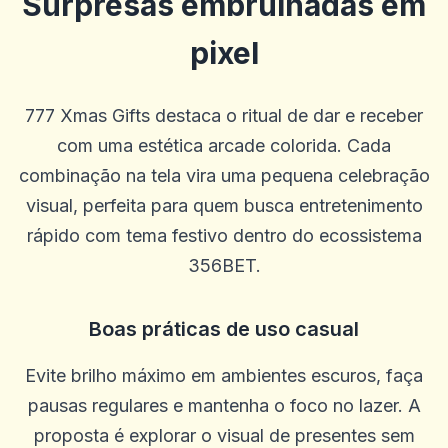
Surpresas embrulhadas em
pixel
777 Xmas Gifts destaca o ritual de dar e receber
com uma estética arcade colorida. Cada
combinação na tela vira uma pequena celebração
visual, perfeita para quem busca entretenimento
rápido com tema festivo dentro do ecossistema
356BET.
ron stuhr
r
Boas práticas de uso casual
2025-10-22 03:17:18
Me dê meu dinheiro
0
0
Evite brilho máximo em ambientes escuros, faça
pausas regulares e mantenha o foco no lazer. A
Will
W
2025-10-15 07:14:11
proposta é explorar o visual de presentes sem
Ótimo atendimento ao cliente