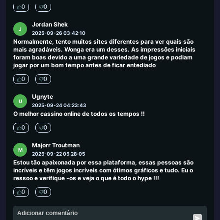
0
0
Jordan Shek
J
2025-09-26 03:42:10
Normalmente, tento muitos sites diferentes para ver quais são
mais agradáveis. Wonga era um desses. As impressões iniciais
foram boas devido a uma grande variedade de jogos e podiam
jogar por um bom tempo antes de ficar entediado
0
0
Ugnyte
U
2025-09-24 04:23:43
O melhor cassino online de todos os tempos !!
0
0
Majorr Troutman
M
2025-09-22 05:28:05
Estou tão apaixonada por essa plataforma, essas pessoas são
incríveis e têm jogos incríveis com ótimos gráficos e tudo. Eu o
ressoo e verifique -os e veja o que é todo o hype !!!
0
0