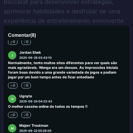
Baccarat para desenvolver estratégias,
Amy Harris
A
2025-09-30 00:03:50
aprimorar habilidades e desfrutar de uma
Fiquei aqui no ano passado em setembro. Funcionários adoráveis,
o serviço foi bom e se divertiu muito na MGM. Eu renderia a quem
experiência de entretenimento envolvente.
deseja uma boa experiência no Las Vegas MGM, está no início da
faixa em frente ao New York Hotel de Nova York, então o local ideal
para começar e ficar.
Comentar
(
8
)
0
0
Jordan Shek
J
2025-09-26 03:42:10
Normalmente, tento muitos sites diferentes para ver quais são
mais agradáveis. Wonga era um desses. As impressões iniciais
foram boas devido a uma grande variedade de jogos e podiam
jogar por um bom tempo antes de ficar entediado
0
0
Ugnyte
U
2025-09-24 04:23:43
O melhor cassino online de todos os tempos !!
0
0
Majorr Troutman
M
2025-09-22 05:28:05