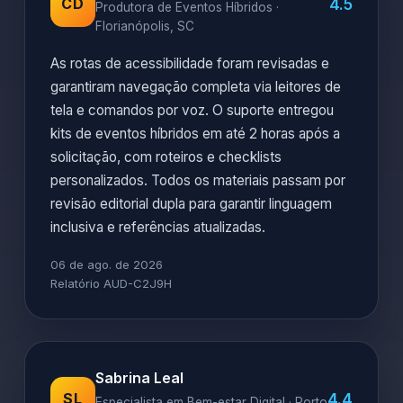
4.5
CD
Produtora de Eventos Híbridos ·
Florianópolis, SC
As rotas de acessibilidade foram revisadas e
garantiram navegação completa via leitores de
tela e comandos por voz. O suporte entregou
kits de eventos híbridos em até 2 horas após a
solicitação, com roteiros e checklists
personalizados. Todos os materiais passam por
revisão editorial dupla para garantir linguagem
inclusiva e referências atualizadas.
06 de ago. de 2026
Relatório AUD-C2J9H
Sabrina Leal
4.4
SL
Especialista em Bem-estar Digital · Porto