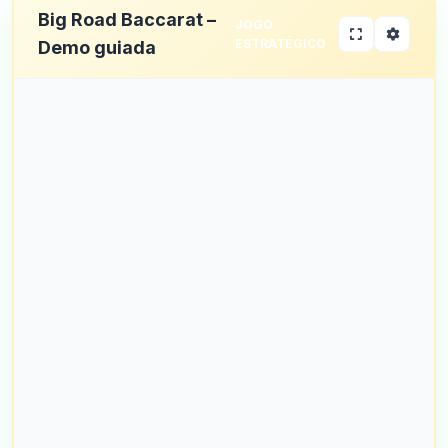
Big Road Baccarat –
JOGO
ESTRATÉGICO
Demo guiada