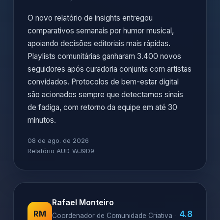
O novo relatório de insights entregou
comparativos semanais por humor musical,
apoiando decisões editoriais mais rápidas.
Playlists comunitárias ganharam 3.400 novos
seguidores após curadoria conjunta com artistas
convidados. Protocolos de bem-estar digital
são acionados sempre que detectamos sinais
de fadiga, com retorno da equipe em até 30
minutos.
08 de ago. de 2026
Relatório AUD-WJ9D9
Rafael Monteiro
4.8
RM
Coordenador de Comunidade Criativa ·