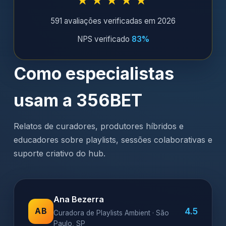
★★★★★
591 avaliações verificadas em 2026
NPS verificado
83%
Como especialistas
usam a 356BET
Relatos de curadores, produtores híbridos e
educadores sobre playlists, sessões colaborativas e
suporte criativo do hub.
Ana Bezerra
4.5
AB
Curadora de Playlists Ambient · São
Paulo, SP