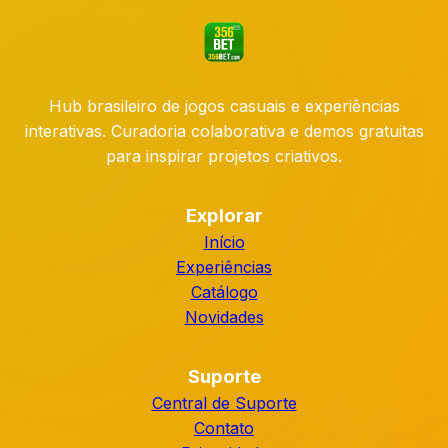
Hub brasileiro de jogos casuais e experiências
interativas. Curadoria colaborativa e demos gratuitas
para inspirar projetos criativos.
Explorar
Início
Experiências
Catálogo
Novidades
Suporte
Central de Suporte
Contato