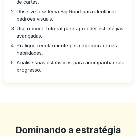
de cartas.
Observe o sistema Big Road para identificar
padrões visuais.
Use o modo tutorial para aprender estratégias
avançadas.
Pratique regularmente para aprimorar suas
habilidades.
Analise suas estatísticas para acompanhar seu
progresso.
Dominando a estratégia