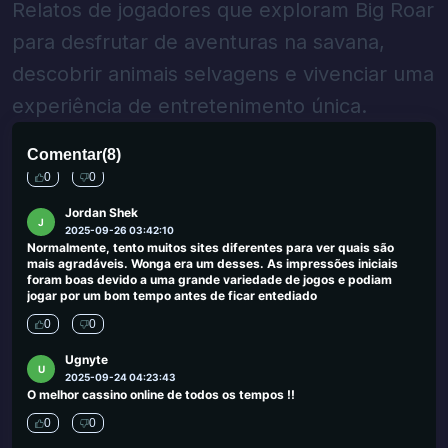
Relatos de jogadores que exploram Big Roar
0
0
para desfrutar de aventuras na savana,
Amy Harris
A
2025-09-30 00:03:50
descobrir animais selvagens e vivenciar uma
Fiquei aqui no ano passado em setembro. Funcionários adoráveis,
o serviço foi bom e se divertiu muito na MGM. Eu renderia a quem
experiência de entretenimento única.
deseja uma boa experiência no Las Vegas MGM, está no início da
faixa em frente ao New York Hotel de Nova York, então o local ideal
para começar e ficar.
Comentar
(
8
)
0
0
Jordan Shek
J
2025-09-26 03:42:10
Normalmente, tento muitos sites diferentes para ver quais são
mais agradáveis. Wonga era um desses. As impressões iniciais
foram boas devido a uma grande variedade de jogos e podiam
jogar por um bom tempo antes de ficar entediado
0
0
Ugnyte
U
2025-09-24 04:23:43
O melhor cassino online de todos os tempos !!
0
0