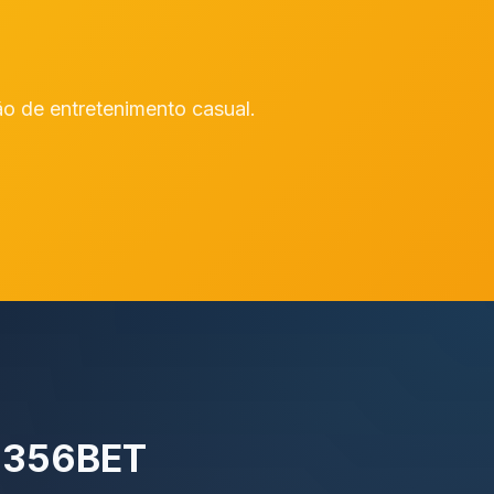
 de entretenimento casual.
a 356BET