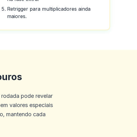
Retrigger para multiplicadores ainda
maiores.
ônus gratuitos sem depósito,
ouros
ostas exóticas praticamente
ick ems é friggin incrível,
rodada pode revelar
idades aqui na Austrália
em valores especiais
ão, mantendo cada