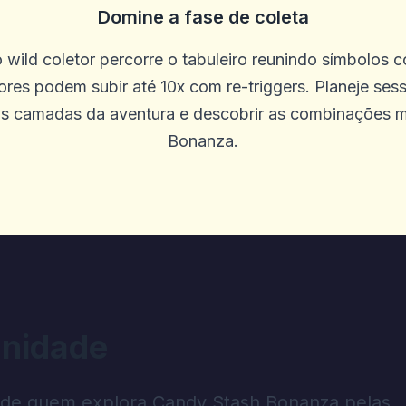
Domine a fase de coleta
o wild coletor percorre o tabuleiro reunindo símbolos c
em setembro. Funcionários adoráveis, 
ores podem subir até 10x com re-triggers. Planeje ses
renderia a quem deseja uma boa exper
as camadas da aventura e descobrir as combinações m
rente ao New York Hotel de Nova York, e
Bonanza.
nidade
ites diferentes para ver quais são ma
niciais foram boas devido a uma grand
mpo antes de ficar entediado
 de quem explora Candy Stash Bonanza pelas