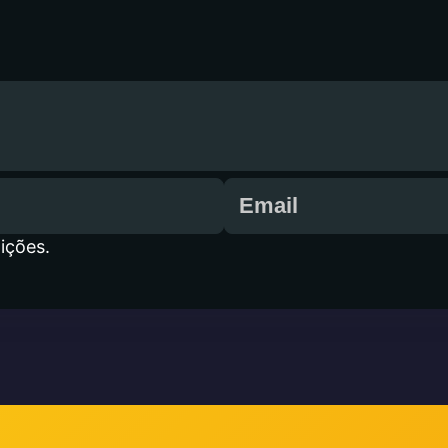
ições.