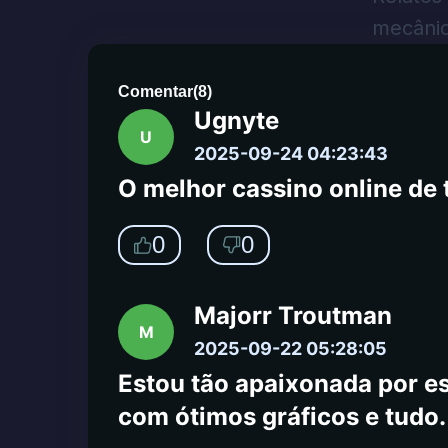
mecânic
0
0
Comentar
(
8
)
Ugnyte
U
2025-09-24 04:23:43
O melhor cassino online de 
0
0
Majorr Troutman
M
2025-09-22 05:28:05
Estou tão apaixonada por es
com ótimos gráficos e tudo. 