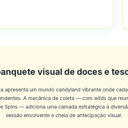
 e bônus
te é verdade que eles não dão muitos b
anquete visual de doces e tes
co site que eu conheço que oferece ap
los! Além disso, o concurso grátis de p
a apresenta um mundo candyland vibrante onde cada 
ocando de graça, esteve com eles por 
ndentes. A mecânica de coleta — com wilds que reun
ree Spins — adiciona uma camada estratégica à divers
sessão envolvente e cheia de antecipação visual.