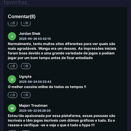
o serviço foi bom e se divertiu muito na MGM. Eu renderia a quem
favoritas.
deseja uma boa experiência no Las Vegas MGM, está no início da
faixa em frente ao New York Hotel de Nova York, então o local ideal
para começar e ficar.
Comentar
(
8
)
0
0
Jordan Shek
J
2025-09-26 03:42:10
Normalmente, tento muitos sites diferentes para ver quais são
mais agradáveis. Wonga era um desses. As impressões iniciais
foram boas devido a uma grande variedade de jogos e podiam
jogar por um bom tempo antes de ficar entediado
0
0
Ugnyte
U
2025-09-24 04:23:43
O melhor cassino online de todos os tempos !!
0
0
Majorr Troutman
M
2025-09-22 05:28:05
Estou tão apaixonada por essa plataforma, essas pessoas são
incríveis e têm jogos incríveis com ótimos gráficos e tudo. Eu o
ressoo e verifique -os e veja o que é todo o hype !!!