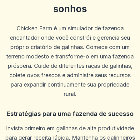
sonhos
Chicken Farm é um simulador de fazenda
encantador onde você constrói e gerencia seu
próprio criatório de galinhas. Comece com um
terreno modesto e transforme-o em uma fazenda
próspera. Cuide de diferentes raças de galinhas,
colete ovos frescos e administre seus recursos
para expandir continuamente sua propriedade
rural.
Estratégias para uma fazenda de sucesso
ron stuhr
r
2025-10-22 03:17:18
Me dê meu dinheiro
Invista primeiro em galinhas de alta produtividade
0
0
para gerar receita rápida. Mantenha os galinheiros