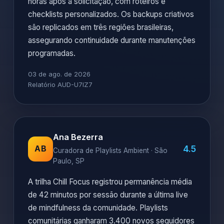
horas após a solicitação, com roteiros e
checklists personalizados. Os backups criativos
são replicados em três regiões brasileiras,
assegurando continuidade durante manutenções
programadas.
03 de ago. de 2026
Relatório AUD-U7IZ7
Ana Bezerra
4.5
AB
Curadora de Playlists Ambient · São
Paulo, SP
A trilha Chill Focus registrou permanência média
de 42 minutos por sessão durante a última live
de mindfulness da comunidade. Playlists
comunitárias ganharam 3.400 novos seguidores