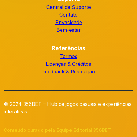
Central de Suporte
Contato
Privacidade
Bem-estar
Referências
Termos
Licenças & Créditos
Feedback & Resolução
© 2024 356BET – Hub de jogos casuais e experiências
interativas.
Conteúdo curado pela Equipe Editorial 356BET