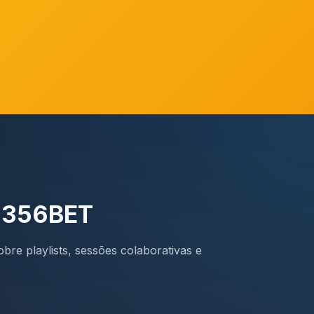
a 356BET
bre playlists, sessões colaborativas e