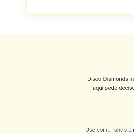
Sonny Williams
S
2025-10-01 07:09:57
Eles são incríveis, realmen
mas quem faz? Este é o úni
em todas as corridas de cava
eu ganhei centenas apenas t
Disco Diamonds mis
0
0
aqui pede decisõ
Amy Harris
A
2025-09-30 00:03:50
Fiquei aqui no ano passado 
Use como fundo em 