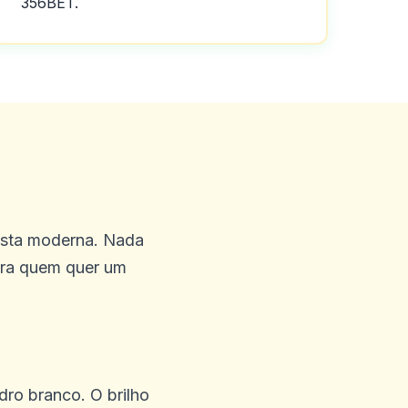
356BET.
ônus gratuitos sem depósito,
ostas exóticas praticamente
ick ems é friggin incrível,
idades aqui na Austrália
pista moderna. Nada
para quem quer um
o serviço foi bom e se
ro branco. O brilho