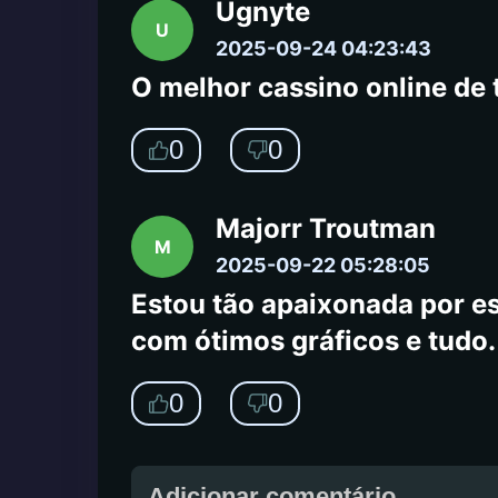
Ugnyte
U
2025-09-24 04:23:43
O melhor cassino online de 
0
0
Majorr Troutman
M
2025-09-22 05:28:05
Estou tão apaixonada por es
com ótimos gráficos e tudo. 
0
0