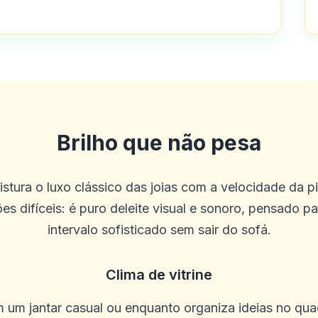
te é verdade que eles não dão muitos b
co site que eu conheço que oferece ap
los! Além disso, o concurso grátis de p
Brilho que não pesa
ocando de graça, esteve com eles por 
tura o luxo clássico das joias com a velocidade da 
es difíceis: é puro deleite visual e sonoro, pensado 
intervalo sofisticado sem sair do sofá.
Clima de vitrine
em setembro. Funcionários adoráveis, 
um jantar casual ou enquanto organiza ideias no quad