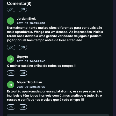
para começar e ficar.
Comentar
(
8
)
0
0
Jordan Shek
J
2025-09-26 03:42:10
Normalmente, tento muitos sites diferentes para ver quais são
mais agradáveis. Wonga era um desses. As impressões iniciais
foram boas devido a uma grande variedade de jogos e podiam
jogar por um bom tempo antes de ficar entediado
0
0
Ugnyte
U
2025-09-24 04:23:43
O melhor cassino online de todos os tempos !!
0
0
Majorr Troutman
M
2025-09-22 05:28:05
Estou tão apaixonada por essa plataforma, essas pessoas são
incríveis e têm jogos incríveis com ótimos gráficos e tudo. Eu o
ressoo e verifique -os e veja o que é todo o hype !!!
0
0