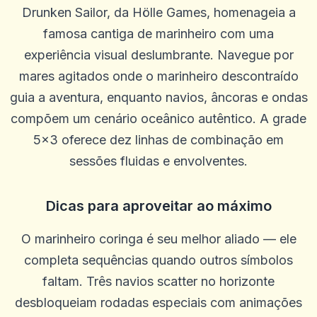
Drunken Sailor, da Hölle Games, homenageia a
famosa cantiga de marinheiro com uma
experiência visual deslumbrante. Navegue por
mares agitados onde o marinheiro descontraído
guia a aventura, enquanto navios, âncoras e ondas
compõem um cenário oceânico autêntico. A grade
5×3 oferece dez linhas de combinação em
sessões fluidas e envolventes.
Dicas para aproveitar ao máximo
ron stuhr
O marinheiro coringa é seu melhor aliado — ele
r
2025-10-22 03:17:18
Me dê meu dinheiro
completa sequências quando outros símbolos
0
0
faltam. Três navios scatter no horizonte
desbloqueiam rodadas especiais com animações
Will
W
2025-10-15 07:14:11