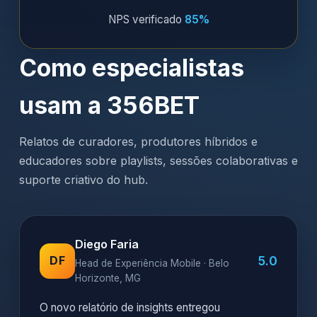
NPS verificado
85%
Como especialistas
usam a 356BET
Relatos de curadores, produtores híbridos e
educadores sobre playlists, sessões colaborativas e
suporte criativo do hub.
Diego Faria
5.0
DF
Head de Experiência Mobile · Belo
Horizonte, MG
O novo relatório de insights entregou