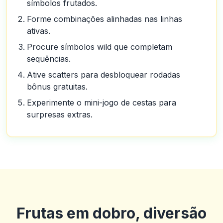
símbolos frutados.
Forme combinações alinhadas nas linhas
ativas.
Procure símbolos wild que completam
sequências.
Ative scatters para desbloquear rodadas
bônus gratuitas.
Experimente o mini-jogo de cestas para
surpresas extras.
Frutas em dobro, diversão