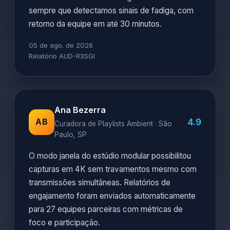
sempre que detectamos sinais de fadiga, com
retorno da equipe em até 30 minutos.
05 de ago. de 2026
Relatório AUD-R3SGI
Ana Bezerra
4.9
AB
Curadora de Playlists Ambient · São
Paulo, SP
O modo janela do estúdio modular possibilitou
capturas em 4K sem travamentos mesmo com
transmissões simultâneas. Relatórios de
engajamento foram enviados automaticamente
para 27 equipes parceiras com métricas de
foco e participação.