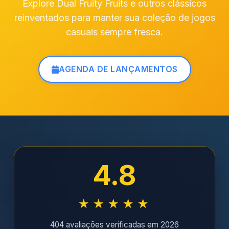
Explore Dual Fruity Fruits e outros clássicos
reinventados para manter sua coleção de jogos
casuais sempre fresca.
AGENDA DE LANÇAMENTOS
4.8
★★★★★
404 avaliações verificadas em 2026