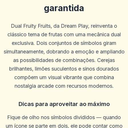
garantida
Dual Fruity Fruits, da Dream Play, reinventa o
clássico tema de frutas com uma mecânica dual
exclusiva. Dois conjuntos de símbolos giram
simultaneamente, dobrando a emoção e ampliando
as possibilidades de combinações. Cerejas
brilhantes, limões suculentos e sinos dourados
compõem um visual vibrante que combina
nostalgia arcade com recursos modernos.
Dicas para aproveitar ao máximo
Fique de olho nos símbolos divididos — quando
ron stuhr
um ícone se parte em dois, ele pode contar como
r