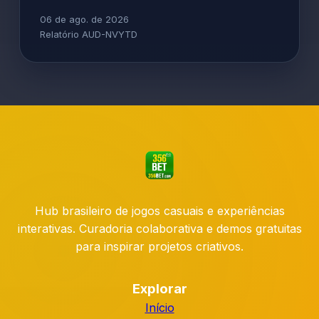
06 de ago. de 2026
Relatório AUD-NVYTD
Hub brasileiro de jogos casuais e experiências
interativas. Curadoria colaborativa e demos gratuitas
para inspirar projetos criativos.
Explorar
Início