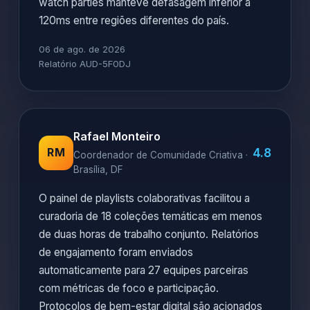
watch parties manteve defasagem inferior a
120ms entre regiões diferentes do país.
06 de ago. de 2026
Relatório AUD-5F0DJ
Rafael Monteiro
4.8
RM
Coordenador de Comunidade Criativa ·
Brasília, DF
O painel de playlists colaborativas facilitou a
curadoria de 18 coleções temáticas em menos
de duas horas de trabalho conjunto. Relatórios
de engajamento foram enviados
automaticamente para 27 equipes parceiras
com métricas de foco e participação.
Protocolos de bem-estar digital são acionados