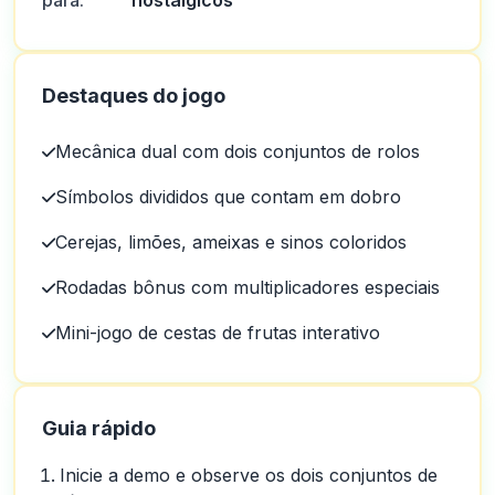
para:
nostálgicos
Destaques do jogo
Mecânica dual com dois conjuntos de rolos
Símbolos divididos que contam em dobro
Cerejas, limões, ameixas e sinos coloridos
Rodadas bônus com multiplicadores especiais
Mini-jogo de cestas de frutas interativo
Guia rápido
Inicie a demo e observe os dois conjuntos de