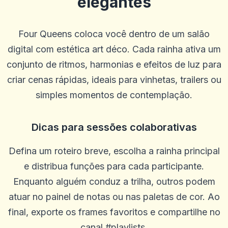
elegantes
Four Queens coloca você dentro de um salão
digital com estética art déco. Cada rainha ativa um
conjunto de ritmos, harmonias e efeitos de luz para
criar cenas rápidas, ideais para vinhetas, trailers ou
simples momentos de contemplação.
Dicas para sessões colaborativas
ron stuhr
r
2025-10-22 03:17:18
Me dê meu dinheiro
Defina um roteiro breve, escolha a rainha principal
0
0
e distribua funções para cada participante.
Enquanto alguém conduz a trilha, outros podem
Will
W
2025-10-15 07:14:11
atuar no painel de notas ou nas paletas de cor. Ao
Ótimo atendimento ao cliente
final, exporte os frames favoritos e compartilhe no
0
0
canal #playlists.