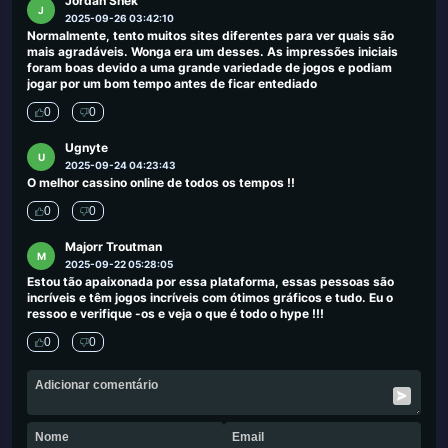
Jordan Shek
J
2025-09-26 03:42:10
Normalmente, tento muitos sites diferentes para ver quais são
mais agradáveis. Wonga era um desses. As impressões iniciais
foram boas devido a uma grande variedade de jogos e podiam
jogar por um bom tempo antes de ficar entediado
0
0
Ugnyte
U
2025-09-24 04:23:43
O melhor cassino online de todos os tempos !!
0
0
Majorr Troutman
M
2025-09-22 05:28:05
Estou tão apaixonada por essa plataforma, essas pessoas são
incríveis e têm jogos incríveis com ótimos gráficos e tudo. Eu o
ressoo e verifique -os e veja o que é todo o hype !!!
0
0