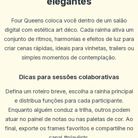
elegantes
Four Queens coloca você dentro de um salão
digital com estética art déco. Cada rainha ativa um
conjunto de ritmos, harmonias e efeitos de luz para
criar cenas rápidas, ideais para vinhetas, trailers ou
simples momentos de contemplação.
Dicas para sessões colaborativas
ron stuhr
r
2025-10-22 03:17:18
Me dê meu dinheiro
Defina um roteiro breve, escolha a rainha principal
0
0
e distribua funções para cada participante.
Enquanto alguém conduz a trilha, outros podem
Will
W
2025-10-15 07:14:11
atuar no painel de notas ou nas paletas de cor. Ao
Ótimo atendimento ao cliente
final, exporte os frames favoritos e compartilhe no
0
0
canal #playlists.