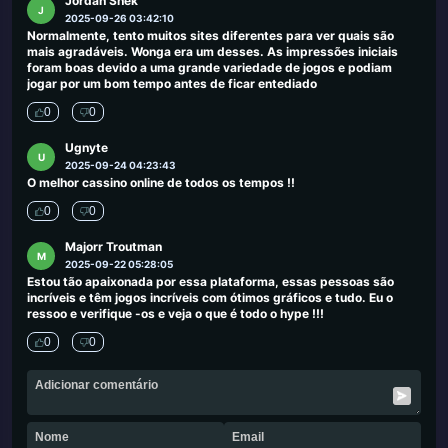
Jordan Shek
J
2025-09-26 03:42:10
Normalmente, tento muitos sites diferentes para ver quais são
mais agradáveis. Wonga era um desses. As impressões iniciais
foram boas devido a uma grande variedade de jogos e podiam
jogar por um bom tempo antes de ficar entediado
0
0
Ugnyte
U
2025-09-24 04:23:43
O melhor cassino online de todos os tempos !!
0
0
Majorr Troutman
M
2025-09-22 05:28:05
Estou tão apaixonada por essa plataforma, essas pessoas são
incríveis e têm jogos incríveis com ótimos gráficos e tudo. Eu o
ressoo e verifique -os e veja o que é todo o hype !!!
0
0