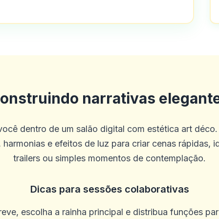
te é verdade que eles não dão muitos b
co site que eu conheço que oferece ap
los! Além disso, o concurso grátis de p
onstruindo narrativas elegant
ocando de graça, esteve com eles por 
ocê dentro de um salão digital com estética art déco.
 harmonias e efeitos de luz para criar cenas rápidas, i
trailers ou simples momentos de contemplação.
Dicas para sessões colaborativas
em setembro. Funcionários adoráveis, 
eve, escolha a rainha principal e distribua funções pa