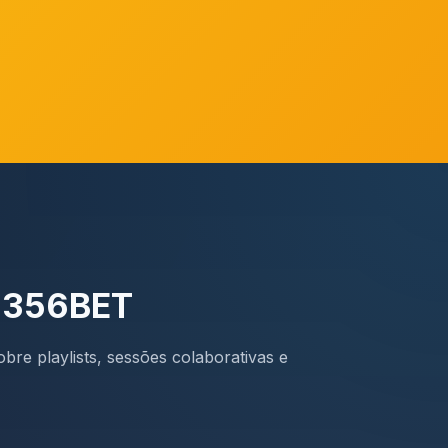
a 356BET
bre playlists, sessões colaborativas e