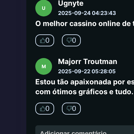
Ugnyte
U
2025-09-24 04:23:43
O melhor cassino online de 
0
0
Majorr Troutman
M
2025-09-22 05:28:05
Estou tão apaixonada por es
com ótimos gráficos e tudo. 
0
0