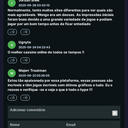
Jordan Shek
J
2025-09-26 03:42:10
Normalmente, tento muitos sites diferentes para ver quais são
mais agradáveis. Wonga era um desses. As impressões iniciais
foram boas devido a uma grande variedade de jogos e podiam
jogar por um bom tempo antes de ficar entediado
0
0
Ugnyte
U
2025-09-24 04:23:43
O melhor cassino online de todos os tempos !!
0
0
Majorr Troutman
M
2025-09-22 05:28:05
Estou tão apaixonada por essa plataforma, essas pessoas são
incríveis e têm jogos incríveis com ótimos gráficos e tudo. Eu o
ressoo e verifique -os e veja o que é todo o hype !!!
0
0