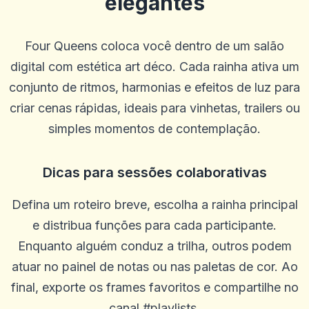
elegantes
Four Queens coloca você dentro de um salão
digital com estética art déco. Cada rainha ativa um
conjunto de ritmos, harmonias e efeitos de luz para
criar cenas rápidas, ideais para vinhetas, trailers ou
simples momentos de contemplação.
Dicas para sessões colaborativas
ron stuhr
r
2025-10-22 03:17:18
Me dê meu dinheiro
Defina um roteiro breve, escolha a rainha principal
0
0
e distribua funções para cada participante.
Enquanto alguém conduz a trilha, outros podem
Will
W
2025-10-15 07:14:11
atuar no painel de notas ou nas paletas de cor. Ao
Ótimo atendimento ao cliente
final, exporte os frames favoritos e compartilhe no
0
0
canal #playlists.