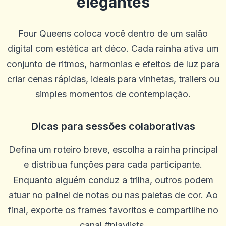
elegantes
Four Queens coloca você dentro de um salão
digital com estética art déco. Cada rainha ativa um
conjunto de ritmos, harmonias e efeitos de luz para
criar cenas rápidas, ideais para vinhetas, trailers ou
simples momentos de contemplação.
Dicas para sessões colaborativas
ron stuhr
r
2025-10-22 03:17:18
Me dê meu dinheiro
Defina um roteiro breve, escolha a rainha principal
0
0
e distribua funções para cada participante.
Enquanto alguém conduz a trilha, outros podem
Will
W
2025-10-15 07:14:11
atuar no painel de notas ou nas paletas de cor. Ao
Ótimo atendimento ao cliente
final, exporte os frames favoritos e compartilhe no
0
0
canal #playlists.