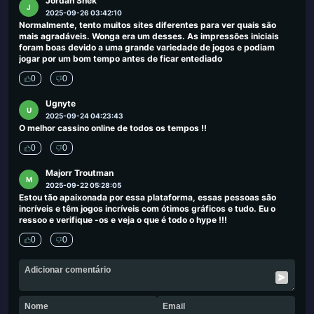
Jordan Shek
J
2025-09-26 03:42:10
Normalmente, tento muitos sites diferentes para ver quais são
mais agradáveis. Wonga era um desses. As impressões iniciais
foram boas devido a uma grande variedade de jogos e podiam
jogar por um bom tempo antes de ficar entediado
0
0
Ugnyte
U
2025-09-24 04:23:43
O melhor cassino online de todos os tempos !!
0
0
Majorr Troutman
M
2025-09-22 05:28:05
Estou tão apaixonada por essa plataforma, essas pessoas são
incríveis e têm jogos incríveis com ótimos gráficos e tudo. Eu o
ressoo e verifique -os e veja o que é todo o hype !!!
0
0