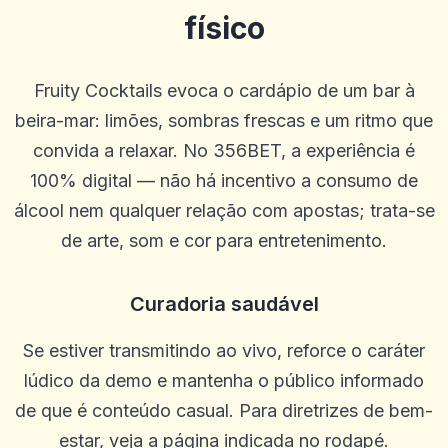
físico
Fruity Cocktails evoca o cardápio de um bar à
beira-mar: limões, sombras frescas e um ritmo que
convida a relaxar. No 356BET, a experiência é
100% digital — não há incentivo a consumo de
álcool nem qualquer relação com apostas; trata-se
de arte, som e cor para entretenimento.
ron stuhr
r
2025-10-22 03:17:18
Me dê meu dinheiro
Curadoria saudável
0
0
Se estiver transmitindo ao vivo, reforce o caráter
Will
W
2025-10-15 07:14:11
lúdico da demo e mantenha o público informado
Ótimo atendimento ao cliente
de que é conteúdo casual. Para diretrizes de bem-
0
0
estar, veja a página indicada no rodapé.