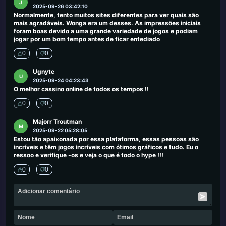
J
2025-09-26 03:42:10
Normalmente, tento muitos sites diferentes para ver quais são
mais agradáveis. Wonga era um desses. As impressões iniciais
foram boas devido a uma grande variedade de jogos e podiam
jogar por um bom tempo antes de ficar entediado
0
0
Ugnyte
U
2025-09-24 04:23:43
O melhor cassino online de todos os tempos !!
0
0
Majorr Troutman
M
2025-09-22 05:28:05
Estou tão apaixonada por essa plataforma, essas pessoas são
incríveis e têm jogos incríveis com ótimos gráficos e tudo. Eu o
ressoo e verifique -os e veja o que é todo o hype !!!
0
0