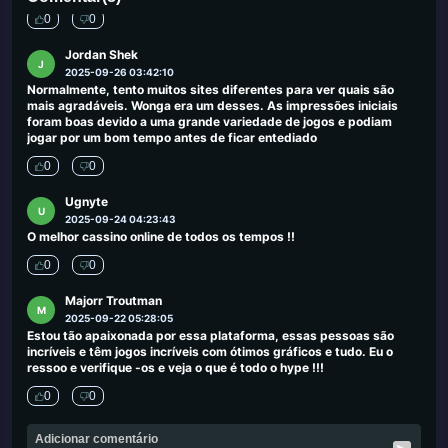
0
0
Jordan Shek
J
2025-09-26 03:42:10
Normalmente, tento muitos sites diferentes para ver quais são
mais agradáveis. Wonga era um desses. As impressões iniciais
foram boas devido a uma grande variedade de jogos e podiam
jogar por um bom tempo antes de ficar entediado
0
0
Ugnyte
U
2025-09-24 04:23:43
O melhor cassino online de todos os tempos !!
0
0
Majorr Troutman
M
2025-09-22 05:28:05
Estou tão apaixonada por essa plataforma, essas pessoas são
incríveis e têm jogos incríveis com ótimos gráficos e tudo. Eu o
ressoo e verifique -os e veja o que é todo o hype !!!
0
0