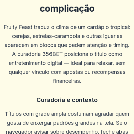
complicação
Fruity Feast traduz o clima de um cardápio tropical:
cerejas, estrelas-carambola e outras iguarias
aparecem em blocos que pedem atenção e timing.
A curadoria 356BET posiciona o título como
entretenimento digital — ideal para relaxar, sem
qualquer vínculo com apostas ou recompensas
financeiras.
ron stuhr
r
Curadoria e contexto
2025-10-22 03:17:18
Me dê meu dinheiro
0
0
Títulos com grade ampla costumam agradar quem
gosta de enxergar padrões grandes na tela. Se o
Will
W
2025-10-15 07:14:11
navegador avisar sobre desempenho, feche abas
Ótimo atendimento ao cliente