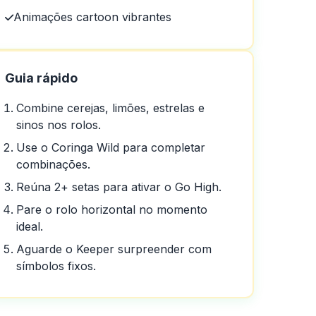
Animações cartoon vibrantes
Guia rápido
Combine cerejas, limões, estrelas e
sinos nos rolos.
Use o Coringa Wild para completar
combinações.
Reúna 2+ setas para ativar o Go High.
Pare o rolo horizontal no momento
ideal.
Aguarde o Keeper surpreender com
símbolos fixos.