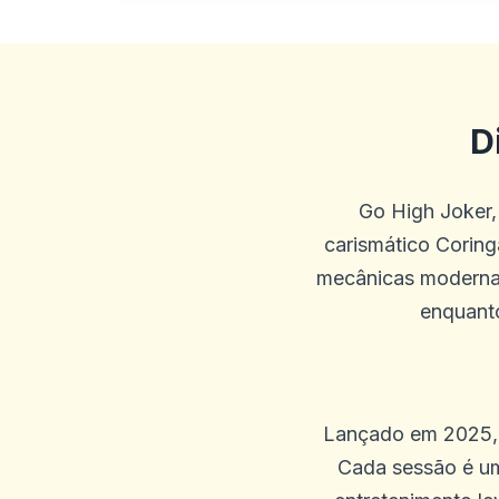
Sonny Williams
S
2025-10-01 07:09:57
Eles são incríveis, realmen
D
mas quem faz? Este é o úni
em todas as corridas de cava
Go High Joker,
eu ganhei centenas apenas t
carismático Coring
mecânicas modernas:
0
0
enquanto
Amy Harris
A
2025-09-30 00:03:50
Lançado em 2025, e
Fiquei aqui no ano passado 
Cada sessão é um
divertiu muito na MGM. Eu 