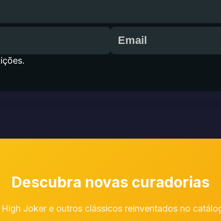
ições.
Descubra novas curadorias
 High Joker e outros clássicos reinventados no catál