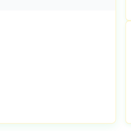
te
 e bônus