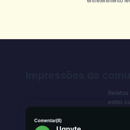
entretenimento l
está no início da faixa em f
começar e ficar.
0
0
Jordan Shek
J
2025-09-26 03:42:10
Impressões da comu
Normalmente, tento muitos s
um desses. As impressões i
podiam jogar por um bom te
Relatos
estilo c
0
0
Comentar
(
8
)
Ugnyte