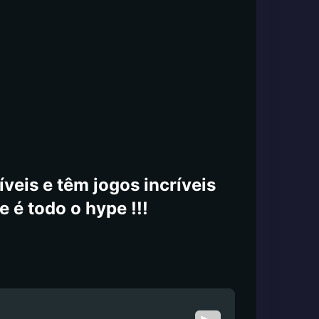
veis e têm jogos incríveis
e é todo o hype !!!