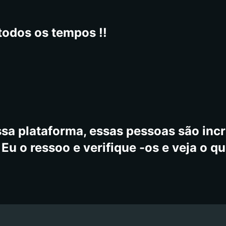
todos os tempos !!
sa plataforma, essas pessoas são incrí
Eu o ressoo e verifique -os e veja o qu