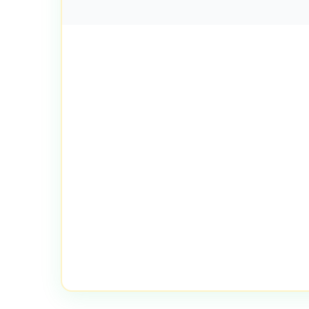
0
0
Will
W
2025-10-15 07:14:11
Ótimo atendimento ao clien
0
0
Peter Lustig
P
2025-10-03 11:10:45
Bons jogos e muitas ofertas
0
0