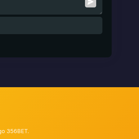
ogo 356BET.