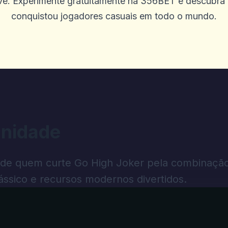
eve. Experimente gratuitamente na 356BET e descubra 
rente ao New York Hotel de Nova York, e
conquistou jogadores casuais em todo o mundo.
nidade
ites diferentes para ver quais são ma
niciais foram boas devido a uma grand
mpo antes de ficar entediado
 de quem curte Go High Joker pela combinaçã
lássico e recursos modernos divertidos.