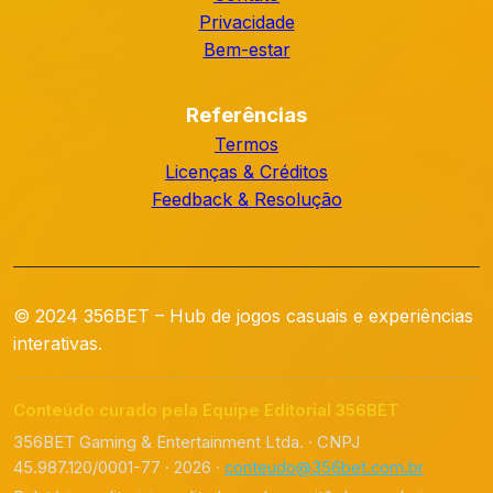
Privacidade
Bem-estar
Referências
Termos
Licenças & Créditos
Feedback & Resolução
© 2024 356BET – Hub de jogos casuais e experiências
interativas.
Conteúdo curado pela Equipe Editorial 356BET
356BET Gaming & Entertainment Ltda. · CNPJ
45.987.120/0001-77 · 2026 ·
conteudo@356bet.com.br