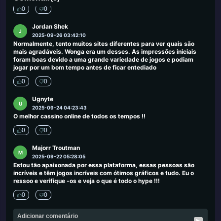
0
0
Jordan Shek
J
2025-09-26 03:42:10
Normalmente, tento muitos sites diferentes para ver quais são
mais agradáveis. Wonga era um desses. As impressões iniciais
foram boas devido a uma grande variedade de jogos e podiam
jogar por um bom tempo antes de ficar entediado
0
0
Ugnyte
U
2025-09-24 04:23:43
O melhor cassino online de todos os tempos !!
0
0
Majorr Troutman
M
2025-09-22 05:28:05
Estou tão apaixonada por essa plataforma, essas pessoas são
incríveis e têm jogos incríveis com ótimos gráficos e tudo. Eu o
ressoo e verifique -os e veja o que é todo o hype !!!
0
0