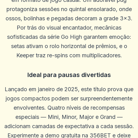
protagoniza sessões no quintal ensolarado, onde
ossos, bolinhas e pegadas decoram a grade 3×3.
Por trás do visual encantador, mecânicas
sofisticadas da série Go High garantem emoção:
setas ativam o rolo horizontal de prêmios, e o
Keeper traz re-spins com multiplicadores.
Ideal para pausas divertidas
Lançado em janeiro de 2025, este título prova que
ron stuhr
jogos compactos podem ser surpreendentemente
r
2025-10-22 03:17:18
Me dê meu dinheiro
envolventes. Quatro níveis de recompensas
0
0
especiais — Mini, Minor, Major e Grand —
adicionam camadas de expectativa a cada sessão.
Will
W
2025-10-15 07:14:11
Experimente a demo gratuita na 356BET e deixe
Ótimo atendimento ao cliente