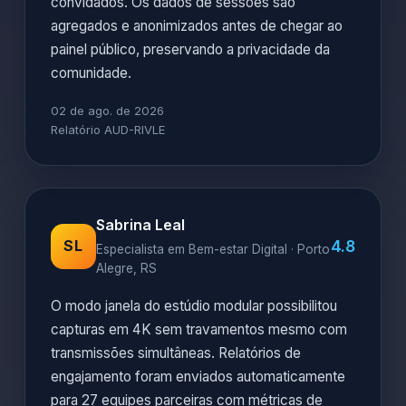
convidados. Os dados de sessões são
agregados e anonimizados antes de chegar ao
painel público, preservando a privacidade da
comunidade.
02 de ago. de 2026
Relatório AUD-RIVLE
Sabrina Leal
4.8
SL
Especialista em Bem-estar Digital · Porto
Alegre, RS
O modo janela do estúdio modular possibilitou
capturas em 4K sem travamentos mesmo com
transmissões simultâneas. Relatórios de
engajamento foram enviados automaticamente
para 27 equipes parceiras com métricas de