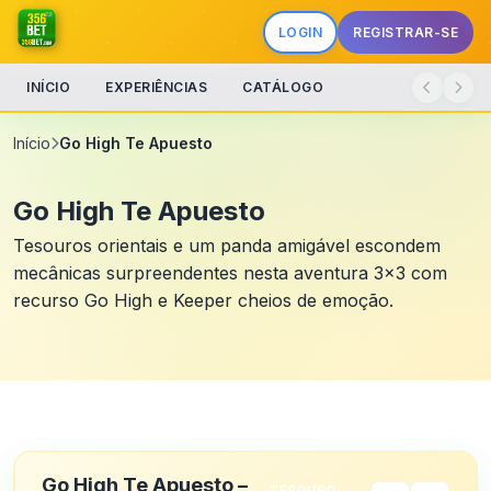
LOGIN
REGISTRAR-SE
INÍCIO
EXPERIÊNCIAS
CATÁLOGO
Início
Go High Te Apuesto
Go High Te Apuesto
Tesouros orientais e um panda amigável escondem
mecânicas surpreendentes nesta aventura 3×3 com
recurso Go High e Keeper cheios de emoção.
Go High Te Apuesto –
TESOURO