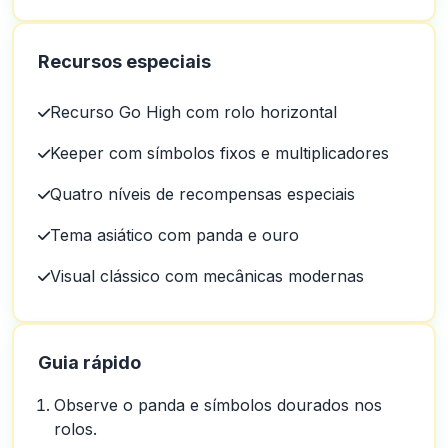
Recursos especiais
Recurso Go High com rolo horizontal
Keeper com símbolos fixos e multiplicadores
Quatro níveis de recompensas especiais
Tema asiático com panda e ouro
Visual clássico com mecânicas modernas
Guia rápido
Observe o panda e símbolos dourados nos
rolos.