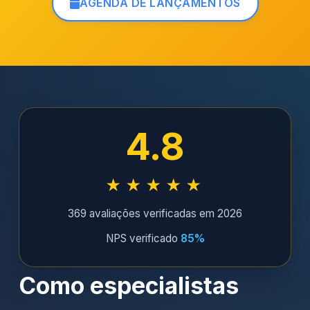
AGENDA DE LANÇAMENTOS
4.8
★★★★★
369 avaliações verificadas em 2026
NPS verificado
85%
Como especialistas