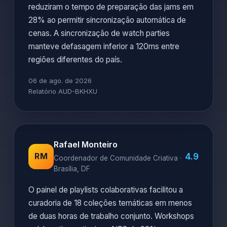
reduziram o tempo de preparação das jams em
28% ao permitir sincronização automática de
cenas. A sincronização de watch parties
manteve defasagem inferior a 120ms entre
regiões diferentes do país.
06 de ago. de 2026
Relatório AUD-BKHXU
Rafael Monteiro
4.9
RM
Coordenador de Comunidade Criativa ·
Brasília, DF
O painel de playlists colaborativas facilitou a
curadoria de 18 coleções temáticas em menos
de duas horas de trabalho conjunto. Workshops