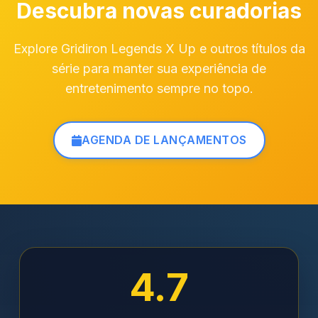
Descubra novas curadorias
Explore Gridiron Legends X Up e outros títulos da
série para manter sua experiência de
entretenimento sempre no topo.
AGENDA DE LANÇAMENTOS
4.7