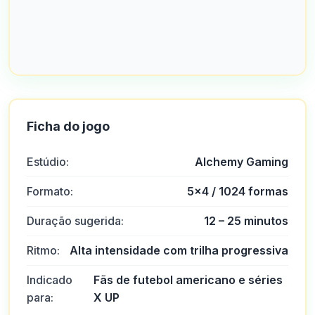
Ficha do jogo
Estúdio:
Alchemy Gaming
Formato:
5×4 / 1024 formas
Duração sugerida:
12 – 25 minutos
Ritmo:
Alta intensidade com trilha progressiva
Indicado
Fãs de futebol americano e séries
para:
X UP