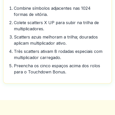
Combine símbolos adjacentes nas 1024
formas de vitória.
Colete scatters X UP para subir na trilha de
multiplicadores.
Scatters azuis melhoram a trilha; dourados
aplicam multiplicador ativo.
Três scatters ativam 8 rodadas especiais com
multiplicador carregado.
Preencha os cinco espaços acima dos rolos
para o Touchdown Bonus.