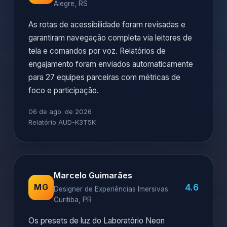
Alegre, RS
As rotas de acessibilidade foram revisadas e
garantiram navegação completa via leitores de
tela e comandos por voz. Relatórios de
engajamento foram enviados automaticamente
para 27 equipes parceiras com métricas de
foco e participação.
06 de ago. de 2026
Relatório AUD-K3T5K
Marcelo Guimarães
4.6
MG
Designer de Experiências Imersivas ·
Curitiba, PR
Os presets de luz do Laboratório Neon