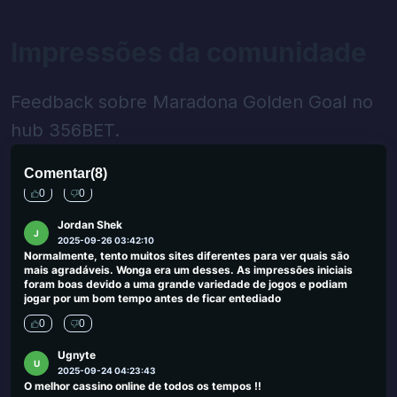
pick ems é friggin incrível, eu ganhei centenas apenas tocando de
graça, esteve com eles por idades aqui na Austrália
Impressões da comunidade
0
0
Amy Harris
A
2025-09-30 00:03:50
Feedback sobre Maradona Golden Goal no
Fiquei aqui no ano passado em setembro. Funcionários adoráveis,
o serviço foi bom e se divertiu muito na MGM. Eu renderia a quem
hub 356BET.
deseja uma boa experiência no Las Vegas MGM, está no início da
faixa em frente ao New York Hotel de Nova York, então o local ideal
para começar e ficar.
Comentar
(
8
)
0
0
Jordan Shek
J
2025-09-26 03:42:10
Normalmente, tento muitos sites diferentes para ver quais são
mais agradáveis. Wonga era um desses. As impressões iniciais
foram boas devido a uma grande variedade de jogos e podiam
jogar por um bom tempo antes de ficar entediado
0
0
Ugnyte
U
2025-09-24 04:23:43
O melhor cassino online de todos os tempos !!