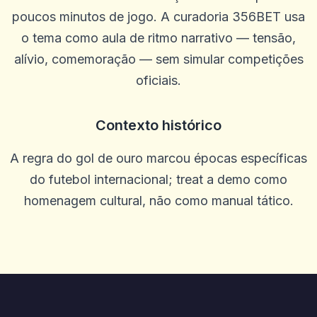
poucos minutos de jogo. A curadoria 356BET usa
o tema como aula de ritmo narrativo — tensão,
ron stuhr
r
alívio, comemoração — sem simular competições
2025-10-22 03:17:18
Me dê meu dinheiro
oficiais.
0
0
Will
W
Contexto histórico
2025-10-15 07:14:11
Ótimo atendimento ao cliente
A regra do gol de ouro marcou épocas específicas
0
0
do futebol internacional; treat a demo como
Peter Lustig
P
2025-10-03 11:10:45
homenagem cultural, não como manual tático.
Bons jogos e muitas ofertas e bônus
0
0
Sonny Williams
S
2025-10-01 07:09:57
Eles são incríveis, realmente é verdade que eles não dão muitos
bônus gratuitos sem depósito, mas quem faz? Este é o único site
que eu conheço que oferece apostas exóticas praticamente em
todas as corridas de cavalos! Além disso, o concurso grátis de