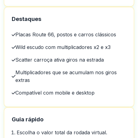
Destaques
Placas Route 66, postos e carros clássicos
Wild escudo com multiplicadores x2 e x3
Scatter carroça ativa giros na estrada
Multiplicadores que se acumulam nos giros
extras
Compatível com mobile e desktop
Guia rápido
Escolha o valor total da rodada virtual.