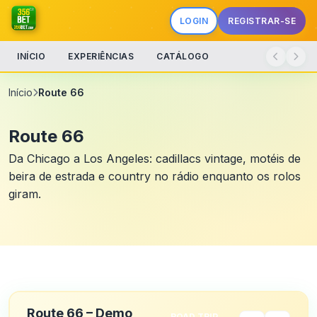
LOGIN
REGISTRAR-SE
INÍCIO
EXPERIÊNCIAS
CATÁLOGO
Início
Route 66
Route 66
Da Chicago a Los Angeles: cadillacs vintage, motéis de
beira de estrada e country no rádio enquanto os rolos
giram.
Route 66 – Demo
ROAD TRIP