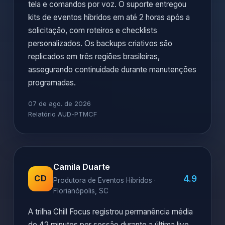
tela e comandos por voz. O suporte entregou
kits de eventos híbridos em até 2 horas após a
solicitação, com roteiros e checklists
personalizados. Os backups criativos são
replicados em três regiões brasileiras,
assegurando continuidade durante manutenções
programadas.
07 de ago. de 2026
Relatório AUD-PTMCF
Camila Duarte
4.9
CD
Produtora de Eventos Híbridos ·
Florianópolis, SC
A trilha Chill Focus registrou permanência média
de 42 minutos por sessão durante a última live