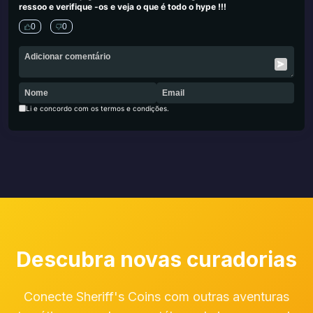
ressoo e verifique -os e veja o que é todo o hype !!!
0
0
Li e concordo com os termos e condições.
Descubra novas curadorias
Conecte Sheriff's Coins com outras aventuras