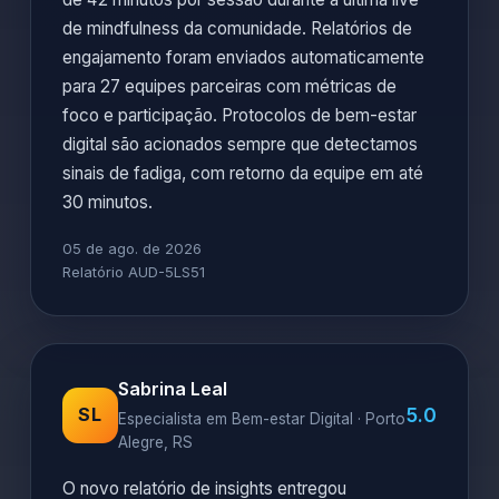
de mindfulness da comunidade. Relatórios de
engajamento foram enviados automaticamente
para 27 equipes parceiras com métricas de
foco e participação. Protocolos de bem-estar
digital são acionados sempre que detectamos
sinais de fadiga, com retorno da equipe em até
30 minutos.
05 de ago. de 2026
Relatório AUD-5LS51
Sabrina Leal
5.0
SL
Especialista em Bem-estar Digital · Porto
Alegre, RS
O novo relatório de insights entregou