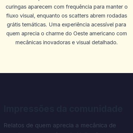
0
0
curingas aparecem com frequência para manter o
fluxo visual, enquanto os scatters abrem rodadas
Will
W
2025-10-15 07:14:11
grátis temáticas. Uma experiência acessível para
Ótimo atendimento ao cliente
quem aprecia o charme do Oeste americano com
0
0
mecânicas inovadoras e visual detalhado.
Peter Lustig
P
2025-10-03 11:10:45
Bons jogos e muitas ofertas e bônus
0
0
Sonny Williams
S
2025-10-01 07:09:57
Eles são incríveis, realmente é verdade que eles não dão muitos
bônus gratuitos sem depósito, mas quem faz? Este é o único site
que eu conheço que oferece apostas exóticas praticamente em
todas as corridas de cavalos! Além disso, o concurso grátis de
pick ems é friggin incrível, eu ganhei centenas apenas tocando de
Impressões da comunidade
graça, esteve com eles por idades aqui na Austrália
0
0
Relatos de quem aprecia a mecânica de
Amy Harris
A
2025-09-30 00:03:50