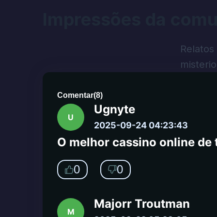
Impressões da comu
Normalmente, tento muitos s
um desses. As impressões i
podiam jogar por um bom te
Relatos
misteri
0
0
Comentar
(
8
)
Ugnyte
U
2025-09-24 04:23:43
O melhor cassino online de 
0
0
Majorr Troutman
M