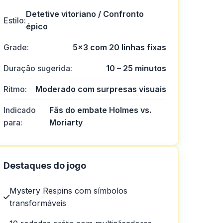
Detetive vitoriano / Confronto
Estilo:
épico
Grade:
5×3 com 20 linhas fixas
Duração sugerida:
10 – 25 minutos
Ritmo:
Moderado com surpresas visuais
Indicado
Fãs do embate Holmes vs.
para:
Moriarty
Destaques do jogo
Mystery Respins com símbolos
transformáveis