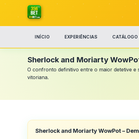
INÍCIO
EXPERIÊNCIAS
CATÁLOGO
Início
Sherlock and Moriarty WowPot
Sherlock and Moriarty WowPo
O confronto definitivo entre o maior detetive e
vitoriana.
Sherlock and Moriarty WowPot – Demo