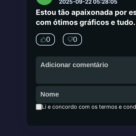
2025-09-22 05:28:05
Estou tão apaixonada por es
com ótimos gráficos e tudo. 
0
0
Li e concordo com os termos e cond