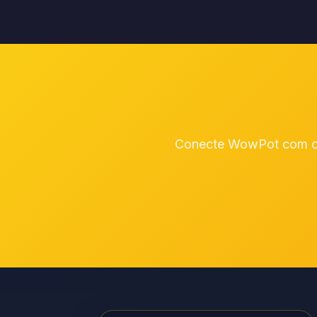
Conecte WowPot com out