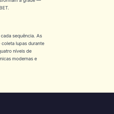
ansformam a grade —
6BET.
 cada sequência. As
coleta lupas durante
o serviço foi bom e se
uatro níveis de
iência no Las Vegas MGM,
ânicas modernas e
ntão o local ideal para