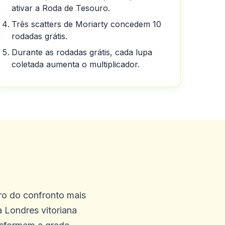
ativar a Roda de Tesouro.
Três scatters de Moriarty concedem 10
rodadas grátis.
Durante as rodadas grátis, cada lupa
coletada aumenta o multiplicador.
ônus gratuitos sem depósito,
ostas exóticas praticamente
ro do confronto mais
ick ems é friggin incrível,
a Londres vitoriana
idades aqui na Austrália