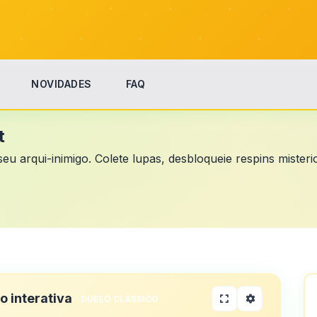
NOVIDADES
FAQ
t
 seu arqui-inimigo. Colete lupas, desbloqueie respins miste
 interativa
DUELO CLÁSSICO