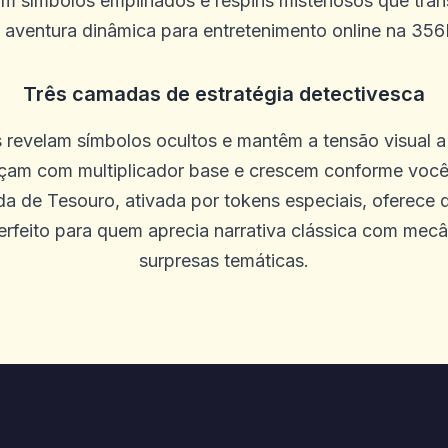
m símbolos empilhados e respins misteriosos que tr
aventura dinâmica para entretenimento online na 35
Três camadas de estratégia detectivesca
 revelam símbolos ocultos e mantêm a tensão visual a
çam com multiplicador base e crescem conforme você 
em setembro. Funcionários adoráveis, 
a de Tesouro, ativada por tokens especiais, oferece q
renderia a quem deseja uma boa exper
feito para quem aprecia narrativa clássica com mec
rente ao New York Hotel de Nova York, e
surpresas temáticas.