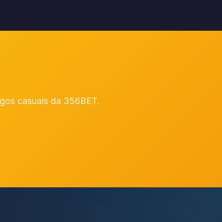
ogos casuais da 356BET.