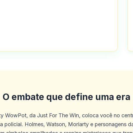
 e bônus
O embate que define uma era
te é verdade que eles não dão muitos b
co site que eu conheço que oferece ap
ty WowPot, da Just For The Win, coloca você no cent
los! Além disso, o concurso grátis de p
ura policial. Holmes, Watson, Moriarty e personagens d
ocando de graça, esteve com eles por 