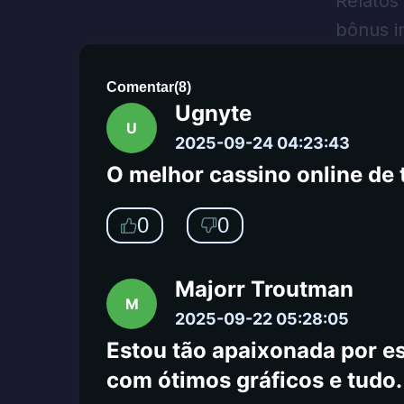
Relatos
bônus i
0
0
Comentar
(
8
)
Ugnyte
U
2025-09-24 04:23:43
O melhor cassino online de 
0
0
Majorr Troutman
M
2025-09-22 05:28:05
Estou tão apaixonada por es
com ótimos gráficos e tudo. 