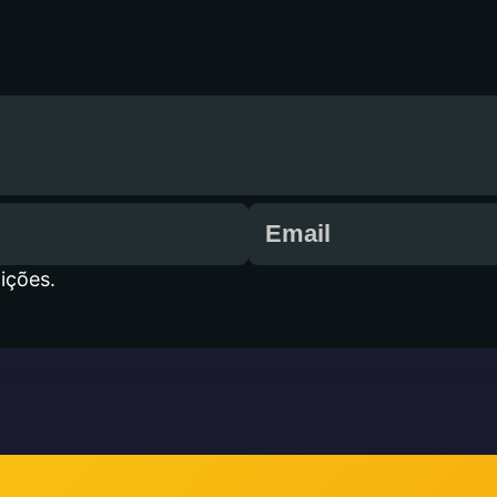
ições.