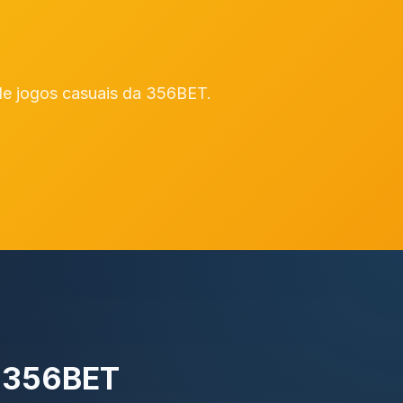
de jogos casuais da 356BET.
a 356BET