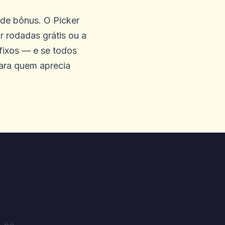
 de bônus. O Picker
 rodadas grátis ou a
o serviço foi bom e se
fixos — e se todos
iência no Las Vegas MGM,
ara quem aprecia
ntão o local ideal para
is agradáveis. Wonga era
e variedade de jogos e