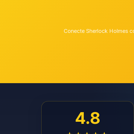
Conecte Sherlock Holmes co
4.8