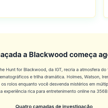
 e bônus
caçada a Blackwood começa ag
te é verdade que eles não dão muitos b
co site que eu conheço que oferece ap
e Hunt for Blackwood, da IGT, recria a atmosfera do 
los! Além disso, o concurso grátis de p
ematográficos e trilha dramática. Holmes, Watson, Iren
ocando de graça, esteve com eles por 
s rolos enquanto você desvenda mistérios em múlt
a experiência rica para entretenimento online na 356B
Quatro camadas de investigação