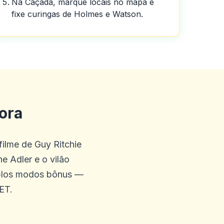
Na Caçada, marque locais no mapa e
fixe curingas de Holmes e Watson.
ora
ônus gratuitos sem depósito,
ostas exóticas praticamente
filme de Guy Ritchie
ick ems é friggin incrível,
e Adler e o vilão
idades aqui na Austrália
iplos modos bônus —
ET.