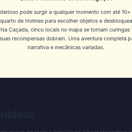
sterioso pode surgir a qualquer momento com até 10×
 quarto de Holmes para escolher objetos e desbloquear
em setembro. Funcionários adoráveis, 
a Caçada, cinco locais no mapa se tornam curingas 
renderia a quem deseja uma boa exper
 suas recompensas dobram. Uma aventura completa p
rente ao New York Hotel de Nova York, e
narrativa e mecânicas variadas.
nidade
ites diferentes para ver quais são ma
niciais foram boas devido a uma grand
mpo antes de ficar entediado