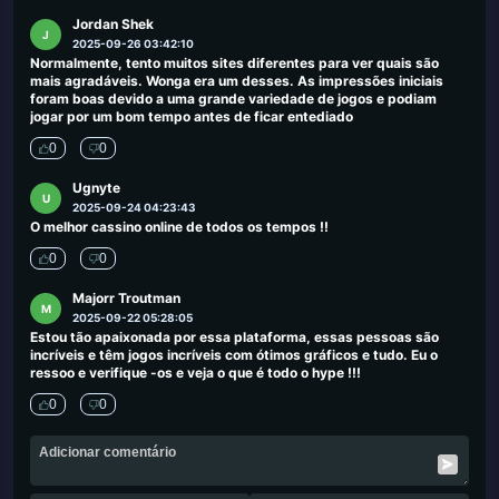
Jordan Shek
J
2025-09-26 03:42:10
Normalmente, tento muitos sites diferentes para ver quais são
mais agradáveis. Wonga era um desses. As impressões iniciais
foram boas devido a uma grande variedade de jogos e podiam
jogar por um bom tempo antes de ficar entediado
0
0
Ugnyte
U
2025-09-24 04:23:43
O melhor cassino online de todos os tempos !!
0
0
Majorr Troutman
M
2025-09-22 05:28:05
Estou tão apaixonada por essa plataforma, essas pessoas são
incríveis e têm jogos incríveis com ótimos gráficos e tudo. Eu o
ressoo e verifique -os e veja o que é todo o hype !!!
0
0