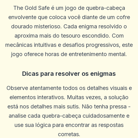
The Gold Safe é um jogo de quebra-cabeça
envolvente que coloca você diante de um cofre
dourado misterioso. Cada enigma resolvido o
aproxima mais do tesouro escondido. Com
mecânicas intuitivas e desafios progressivos, este
jogo oferece horas de entretenimento mental.
Dicas para resolver os enigmas
ron stuhr
Observe atentamente todos os detalhes visuais e
r
2025-10-22 03:17:18
elementos interativos. Muitas vezes, a solução
Me dê meu dinheiro
está nos detalhes mais sutis. Não tenha pressa -
0
0
analise cada quebra-cabeça cuidadosamente e
Will
W
2025-10-15 07:14:11
use sua lógica para encontrar as respostas
Ótimo atendimento ao cliente
corretas.
0
0