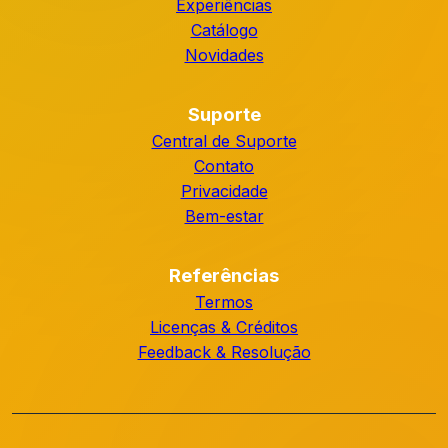
Experiências
Catálogo
Novidades
Suporte
Central de Suporte
Contato
Privacidade
Bem-estar
Referências
Termos
Licenças & Créditos
Feedback & Resolução