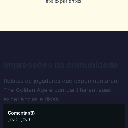
até experientes.
Peter Lustig
P
2025-10-03 11:10:45
Bons jogos e muitas ofertas e bônus
0
0
Sonny Williams
S
2025-10-01 07:09:57
Eles são incríveis, realmente é verdade que eles não dão muitos
bônus gratuitos sem depósito, mas quem faz? Este é o único site
que eu conheço que oferece apostas exóticas praticamente em
todas as corridas de cavalos! Além disso, o concurso grátis de
pick ems é friggin incrível, eu ganhei centenas apenas tocando de
Impressões da comunidade
graça, esteve com eles por idades aqui na Austrália
0
0
Relatos de jogadores que experimentaram
Amy Harris
A
2025-09-30 00:03:50
The Golden Age e compartilharam suas
Fiquei aqui no ano passado em setembro. Funcionários adoráveis,
o serviço foi bom e se divertiu muito na MGM. Eu renderia a quem
experiências e dicas.
deseja uma boa experiência no Las Vegas MGM, está no início da
faixa em frente ao New York Hotel de Nova York, então o local ideal
para começar e ficar.
Comentar
(
8
)
0
0