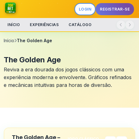
LOGIN
REGISTRAR-SE
INÍCIO
EXPERIÊNCIAS
CATÁLOGO
Início
The Golden Age
The Golden Age
Reviva a era dourada dos jogos clássicos com uma
experiência moderna e envolvente. Gráficos refinados
e mecânicas intuitivas para horas de diversão.
The Golden Age –
JOGO CLÁSSICO